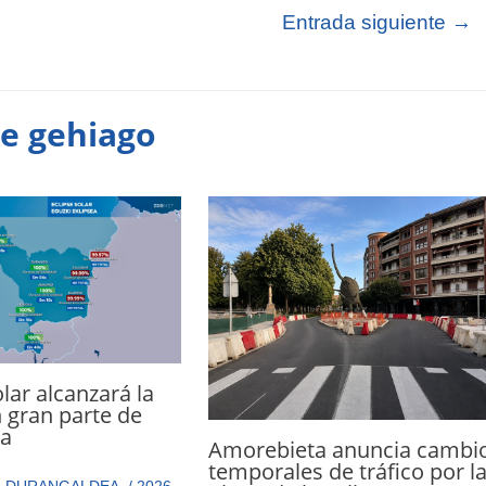
Entrada siguiente
→
te gehiago
olar alcanzará la
n gran parte de
ea
Amorebieta anuncia cambi
temporales de tráfico por l
,
DURANGALDEA
,
/
2026-