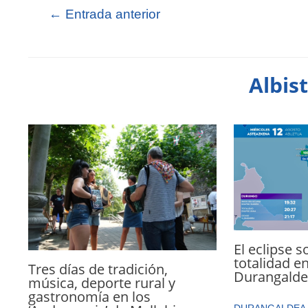
←
Entrada anterior
Albis
El eclipse s
totalidad e
Tres días de tradición,
Durangald
música, deporte rural y
gastronomía en los
DURANGALDEA