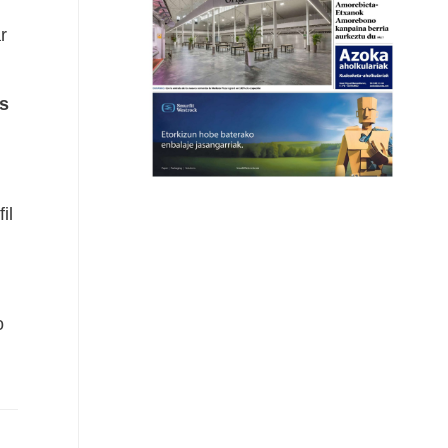
r
s
il
o