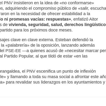
del PNV insistieron en la idea de «no conformarse»
 adquiriendo el compromiso público de «salir, escucha
aron en la necesidad de ofrecer estabilidad a la
do ni promesas vacías: respuestas»
, enfatizó Aitor
as de
vivienda, seguridad, salud, derechos lingüístico
 partido para los próximos doce meses.
sajes clave en clave externa.
Esteban defendió la
e a la «palabrería» de la oposición, lanzando además
 del PSE-EE —a quienes acusó de «necesitar marcar perf
 Partido Popular, al que tildó de estar «en las
rangaldea, el PNV escenifica un punto de inflexión
le» y llamando a toda su masa social a afrontar este añ
a» para revalidar sus liderazgos en los ayuntamientos y