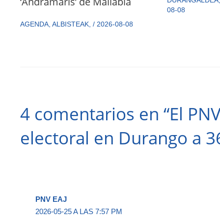
‘Andramaris’ de Mallabia
08-08
AGENDA
,
ALBISTEAK
,
/
2026-08-08
4 comentarios en “El PNV
electoral en Durango a 36
PNV EAJ
2026-05-25 A LAS 7:57 PM