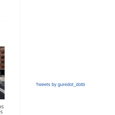
Tweets by guredot_dotb
os
as