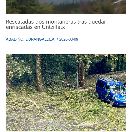
Rescatadas dos montañeras tras quedar
enriscadas en Untzillatx
ABADIÑO
,
DURANGALDEA
,
/
2026-08-09