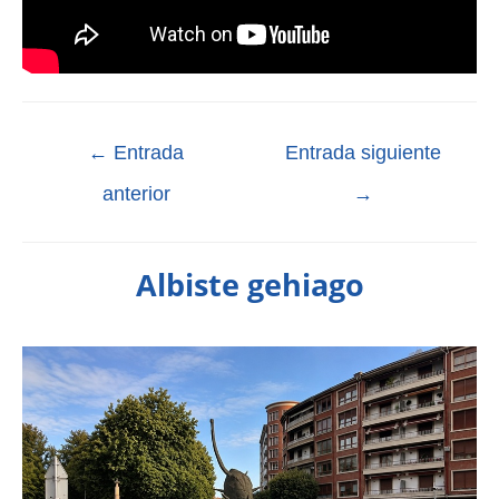
←
Entrada
Entrada siguiente
anterior
→
Albiste gehiago