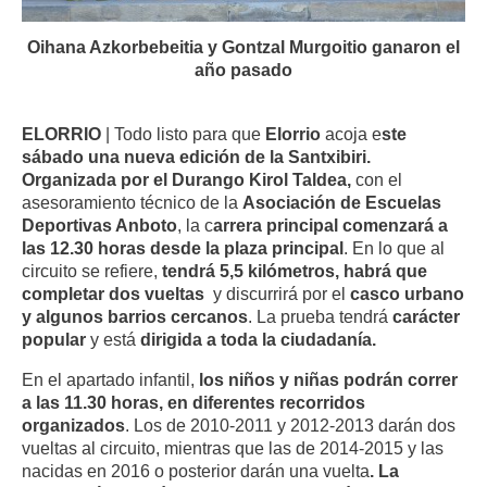
Oihana Azkorbebeitia y Gontzal Murgoitio ganaron el
año pasado
ELORRIO
| Todo listo para que
Elorrio
acoja e
ste
sábado una nueva edición de la Santxibiri.
Organizada por el Durango Kirol Taldea,
con el
asesoramiento técnico de la
Asociación de Escuelas
Deportivas Anboto
, la c
arrera principal comenzará a
las 12.30 horas desde la plaza principal
. En lo que al
circuito se refiere,
tendrá 5,5 kilómetros, habrá que
completar dos vueltas
y discurrirá por el
casco urbano
y algunos barrios cercanos
. La prueba tendrá
carácter
popular
y está
dirigida a toda la ciudadanía.
En el apartado infantil,
los niños y niñas podrán correr
a las 11.30 horas, en diferentes recorridos
organizados
. Los de 2010-2011 y 2012-2013 darán dos
vueltas al circuito, mientras que las de 2014-2015 y las
nacidas en 2016 o posterior darán una vuelta
.
La