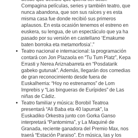
Compagina películas, series y también teatro, que
nunca abandona, que son sus raíces y es esta
misma casa fue donde recibió sus primeros
aplausos. En esta ocasión tenemos el estreno en
euskera, su lengua, de un espectáculo que ya ha
pasado por su versión en castellano ‘Emakume
baten borroka eta metamorfosia’.”
Teatro nacional e internacional: la programación
contará con Jon Plazaola en “Tu Tum Platz”, Kepa
Errasti y Nerea Ariznabarreta en “Posdatarik
gabeko gutunak”. Además, llegarán dos comedias
de gran reconocimiento desde fuera de
Euskalherria: “Hoy no estrenamos” de Lom
Imprebis y “Las bingueras de Eurípides” de Las
niñas de Cádiz.
Teatro familiar y música: Borobil Teatroa
presentará “Ali Baba eta 40 lapurrak”, la
Euskadiko Orkestra junto con Gorka Ganso
interpretará “Pantomima”, y La Maquiné de
Granada, reciente ganadora del Premio Max, nos
traerá “Estación Paraiso”. En música, las y los