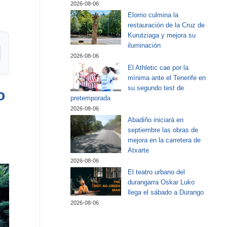
2026-08-06
Elorrio culmina la
restauración de la Cruz de
Kurutziaga y mejora su
iluminación
2026-08-06
El Athletic cae por la
mínima ante el Tenerife en
su segundo test de
o
pretemporada
2026-08-06
Abadiño iniciará en
septiembre las obras de
mejora en la carretera de
Atxarte
2026-08-06
El teatro urbano del
durangarra Oskar Luko
llega el sábado a Durango
2026-08-06