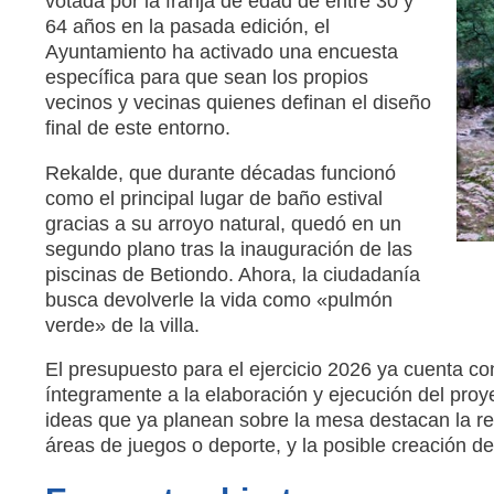
votada por la franja de edad de entre 30 y
64 años en la pasada edición, el
Ayuntamiento ha activado una encuesta
específica para que sean los propios
vecinos y vecinas quienes definan el diseño
final de este entorno.
Rekalde, que durante décadas funcionó
como el principal lugar de baño estival
gracias a su arroyo natural, quedó en un
segundo plano tras la inauguración de las
piscinas de Betiondo. Ahora, la ciudadanía
busca devolverle la vida como «pulmón
verde» de la villa.
El presupuesto para el ejercicio 2026 ya cuenta c
íntegramente a la elaboración y ejecución del proy
ideas que ya planean sobre la mesa destacan la re
áreas de juegos o deporte, y la posible creación d