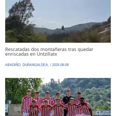
Rescatadas dos montañeras tras quedar
enriscadas en Untzillatx
ABADIÑO
,
DURANGALDEA
,
/
2026-08-09