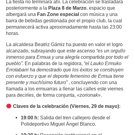
La fiesta no terminará ahí.
La celebración se trasladará
posteriormente a la
Plaza 8 de Marzo
, espacio que
albergará una
Fan Zone especial
con música y una
barra de bebidas gestionada por el propio club, la cual
permanecerá activa aproximadamente hasta las 23:00
horas
.
La alcaldesa Beatriz Gámiz ha puesto en valor el logro
alcanzado, subrayando que este ascenso
“es un orgullo
inmenso para Ermua y una alegría compartida por todo el
pueblo”
.
En palabras de la regidora,
“el Lauko Ermuko
Errotabarri ha demostrado que los éxitos se construyen
con esfuerzo y que el deporte femenino de Ermua tiene
presente y muchísimo futuro”
, concluyendo con una
llamada a los ermuarras a llenar las calles este viernes
para decirles, de forma conjunta,
«zorionak»
.
Claves de la celebración (Viernes, 29 de mayo):
19:00 h:
Salida del tren callejero desde el
Polideportivo Miguel Ángel Blanco
.
19:30 h:
Recepción institucional en el