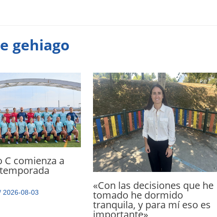
te gehiago
o C comienza a
a temporada
«Con las decisiones que he
/
2026-08-03
tomado he dormido
tranquila, y para mí eso es
importante»