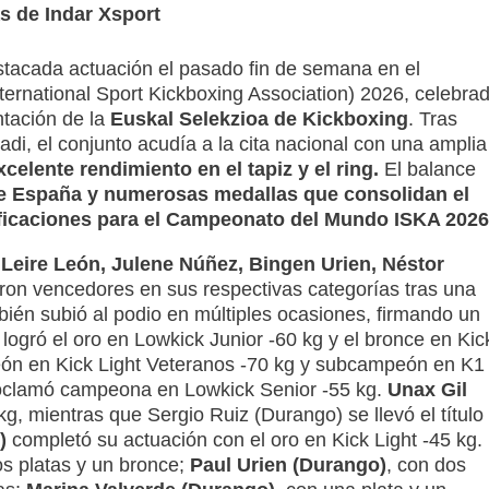
s de Indar Xsport
tacada actuación el pasado fin de semana en el
ternational Sport Kickboxing Association) 2026, celebra
tación de la
Euskal Selekzioa de Kickboxing
. Tras
di, el conjunto acudía a la cita nacional con una amplia
xcelente rendimiento en el tapiz y el ring.
El balance
 España y numerosas medallas que consolidan el
ficaciones para el Campeonato del Mundo ISKA 2026
Leire León, Julene Núñez, Bingen Urien, Néstor
ron vencedores en sus respectivas categorías tras una
mbién subió al podio en múltiples ocasiones, firmando un
logró el oro en Lowkick Junior -60 kg y el bronce en Kic
n en Kick Light Veteranos -70 kg y subcampeón en K1
clamó campeona en Lowkick Senior -55 kg.
Unax Gil
g, mientras que Sergio Ruiz (Durango) se llevó el título
)
completó su actuación con el oro en Kick Light -45 kg.
os platas y un bronce;
Paul Urien (Durango)
, con dos