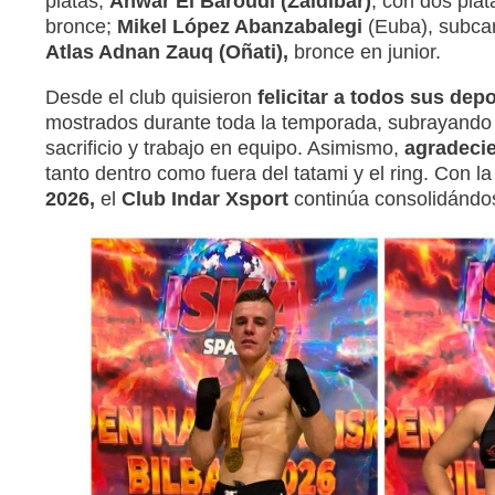
platas;
Anwar El Baroudi (Zaldibar)
, con dos plat
bronce;
Mikel López Abanzabalegi
(Euba), subcam
Atlas Adnan Zauq (Oñati),
bronce en junior.
Desde el club quisieron
felicitar a todos sus dep
mostrados durante toda la temporada, subrayando 
sacrificio y trabajo en equipo. Asimismo,
agradecie
tanto dentro como fuera del tatami y el ring. Con la
2026,
el
Club Indar Xsport
continúa consolidánd