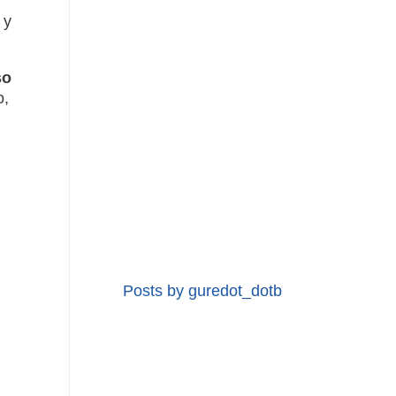
 y
so
o,
,
Posts by guredot_dotb