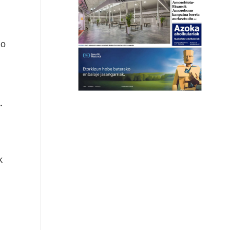
do
.
k