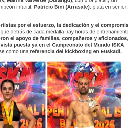
as;
Marina Valverde (Durango)
, con una plata y un
peón infantil;
Patricio Bini (Arrasate)
, plata en senior;
ortistas por el esfuerzo, la dedicación y el compromi
que detrás de cada medalla hay horas de entrenamient
ron el apoyo de familias, compañeros y aficionados
vista puesta ya en el Campeonato del Mundo ISKA
ose como una
referencia del kickboxing en Euskadi.