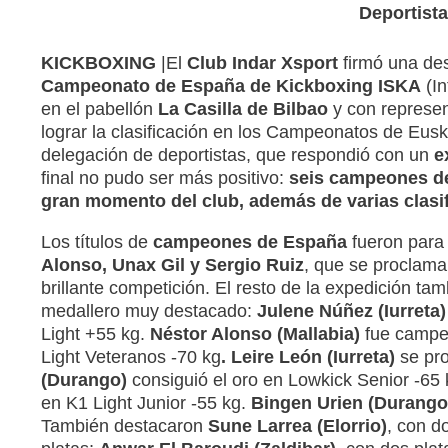
Deportista
KICKBOXING
|El
Club Indar Xsport
firmó una des
Campeonato de España de Kickboxing ISKA
(In
en el pabellón
La Casilla de Bilbao
y con represen
lograr la clasificación en los Campeonatos de Euska
delegación de deportistas, que respondió con un
e
final no pudo ser más positivo:
seis campeones de
gran momento del club, además de varias clasi
Los títulos de
campeones de España
fueron para
Alonso, Unax Gil y Sergio Ruiz
, que se proclama
brillante competición. El resto de la expedición ta
medallero muy destacado:
Julene Núñez
(Iurreta)
Light +55 kg.
Néstor Alonso (Mallabia)
fue campeó
Light Veteranos -70 kg
. Leire León
(Iurreta)
se pro
(Durango)
consiguió el oro en Lowkick Senior -65 k
en K1 Light Junior -55 kg.
Bingen Urien (Durango
También destacaron
Sune Larrea
(Elorrio)
, con d