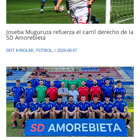
Joseba Muguruza refuerza el carril derecho de la
SD Amorebieta
DOT KIROLAK
,
FÚTBOL
,
/
2026-08-07