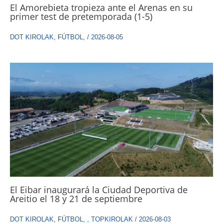
El Amorebieta tropieza ante el Arenas en su
primer test de pretemporada (1-5)
DOT KIROLAK
,
FÚTBOL
,
/
2026-08-05
El Eibar inaugurará la Ciudad Deportiva de
Areitio el 18 y 21 de septiembre
DOT KIROLAK
,
FÚTBOL
,
,
TOPKIROLAK
/
2026-08-03