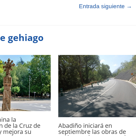
Entrada siguiente
→
te gehiago
ina la
Abadiño iniciará en
n de la Cruz de
septiembre las obras de
y mejora su