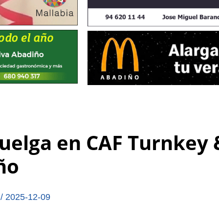
uelga en CAF Turnkey 
ño
,
/
2025-12-09