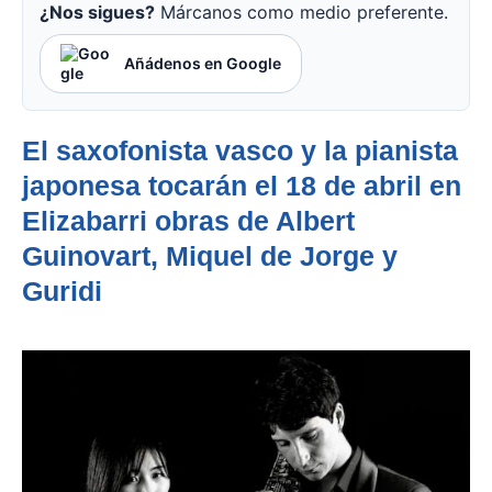
¿Nos sigues?
Márcanos como medio preferente.
Añádenos en Google
El saxofonista vasco y la pianista
japonesa tocarán el 18 de abril en
Elizabarri obras de Albert
Guinovart, Miquel de Jorge y
Guridi