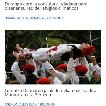
Durango abre la consulta ciudadana para
diseñar su red de refugios climáticos
DURANGALDEA
,
DURANGO
,
/
2026-08-06
Lorentzo Deunaren jaiak domekan hasiko dira
Montorran eta Berrizen
AGENDA
,
ALBISTEAK
/
2026-08-05