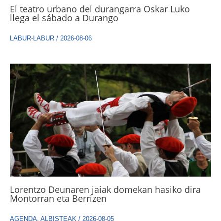
El teatro urbano del durangarra Oskar Luko
llega el sábado a Durango
LABUR-LABUR
/
2026-08-06
Lorentzo Deunaren jaiak domekan hasiko dira
Montorran eta Berrizen
AGENDA
,
ALBISTEAK
/
2026-08-05