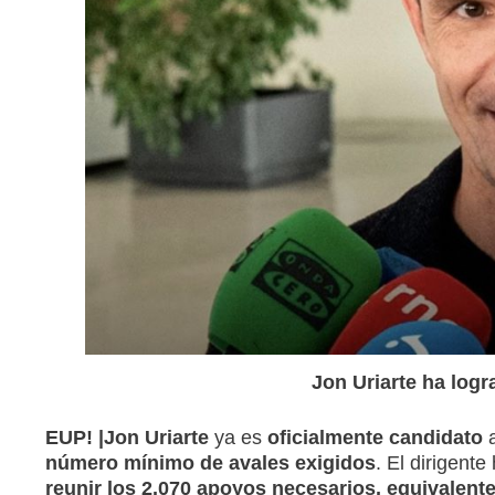
Jon Uriarte ha log
EUP! |Jon Uriarte
ya es
oficialmente candidato
a
número mínimo de avales exigidos
. El dirigente
reunir los 2.070 apoyos necesarios, equivalente