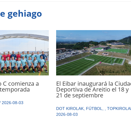
te gehiago
El Eibar inaugurará la Ciuda
o C comienza a
Deportiva de Areitio el 18 y
a temporada
21 de septiembre
/
2026-08-03
DOT KIROLAK
,
FÚTBOL
,
,
TOPKIROLA
2026-08-03