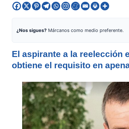
¿Nos sigues?
Márcanos como medio preferente.
El aspirante a la reelección 
obtiene el requisito en apen