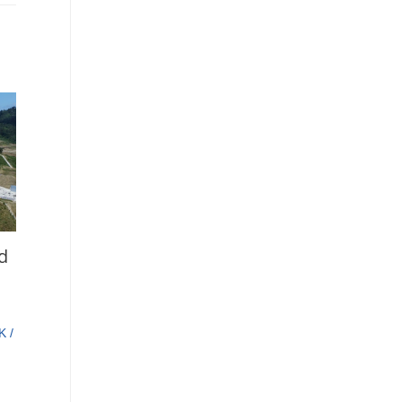
d
K
/