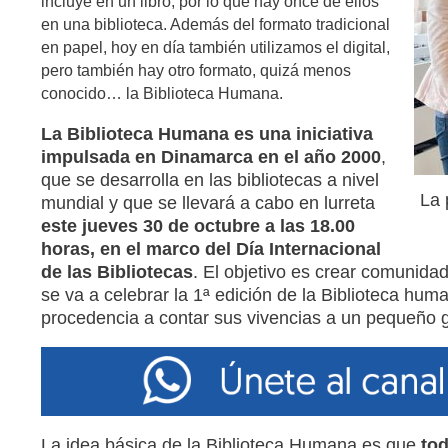
incluye en un libro, por lo que hay once de ellos
en una biblioteca. Además del formato tradicional
en papel, hoy en día también utilizamos el digital,
pero también hay otro formato, quizá menos
conocido… la Biblioteca Humana.
La Biblioteca Humana es una iniciativa
impulsada en Dinamarca en el año 2000
,
que se desarrolla en las bibliotecas a nivel
La 
mundial y que se llevará a cabo en lurreta
este jueves 30 de octubre a las 18.00
horas, en el marco del Día Internacional
de las Bibliotecas
. El objetivo es crear comunidad
se va a celebrar la 1ª edición de la Biblioteca human
procedencia a contar sus vivencias a un pequeño 
La idea básica de la Biblioteca Humana es que
tod