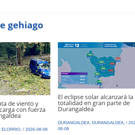
te gehiago
El eclipse solar alcanzará la
totalidad en gran parte de
a de viento y
Durangaldea
carga con fuerza
ngaldea
DURANGALDEA
,
DURANGALDEA
,
/
202
08-08
,
ELORRIO
,
/
2026-08-08