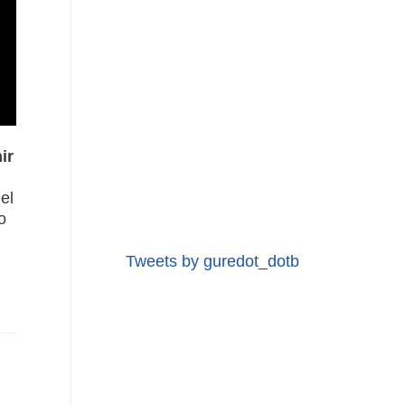
ir
el
o
Tweets by guredot_dotb