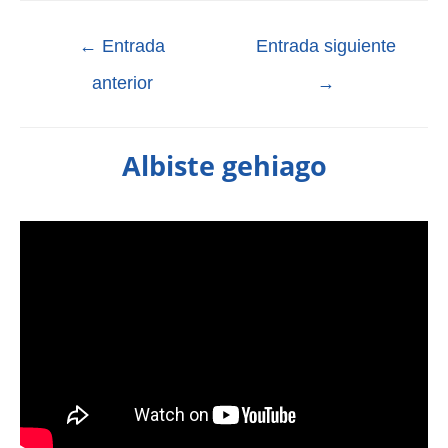
←
Entrada
Entrada siguiente
anterior
→
Albiste gehiago