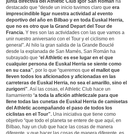
junta directiva del Athletic Club Igor San Román
ha
destacado que “desde un inicio tuvimos claro que
era
imprescindible ligar nuestra actividad al evento
deportivo del año en Bilbao y en toda Euskal Herria,
que no es otro que la Grand Depart del Tour de
Francia.
Y tres son las actividades con las que vamos a
unir nuestro aniversario con el Tour y el ciclismo en
general”. Al hilo la gran salida de la Grande Bouclé
desde la explanada de San Mamés, San Román ha
subrayado que “
el Athletic es ese lugar en el que
cualquier persona de Euskal Herria se siente como
en su casa”
, por lo que “queremos que
el mallot que
lleven todos los aficionados y aficionadas en las
carreteras de Euskal Herria, no sea el amarillo, sino el
zurigorri”
. Así las cosas, el Athletic Club hace un
llamamiento “
a toda la afición athleticzale para que
llene todas las cunetas de Euskal Herria de camisetas
del Athletic acompañando el paso de todos los
ciclistas en el Tour”.
Una iniciativa que tiene como
objetivo “que todo el planeta se entere de que aquí, en
Bilbao, hay un club que hace las cosas de manera
diferente, y que hacer las cosas de manera diferente, es