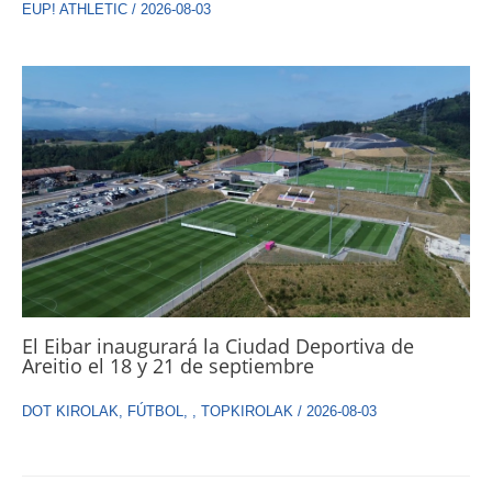
EUP! ATHLETIC
/
2026-08-03
El Eibar inaugurará la Ciudad Deportiva de
Areitio el 18 y 21 de septiembre
DOT KIROLAK
,
FÚTBOL
,
,
TOPKIROLAK
/
2026-08-03