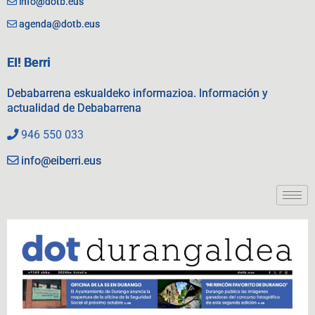
info@dotb.eus
agenda@dotb.eus
EI! Berri
Debabarrena eskualdeko informazioa. Información y
actualidad de Debabarrena
946 550 033
info@eiberri.eus