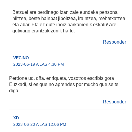
Batzuei are berdinago izan zaie eundaka pertsona
hiltzea, beste hainbat jipoitzea, iraintzea, mehatxatzea
eta abar. Eta ez dute inoiz barkamenik eskatu! Are
gutxiago erantzukizunik hartu.
Responder
VECINO
2023-06-19 A LAS 4:30 PM
Perdone ud. dña. enriqueta, vosotros escribís gora
Euzkadi, si es que no aprendes por mucho que se te
diga.
Responder
XD
2023-06-20 A LAS 12:06 PM