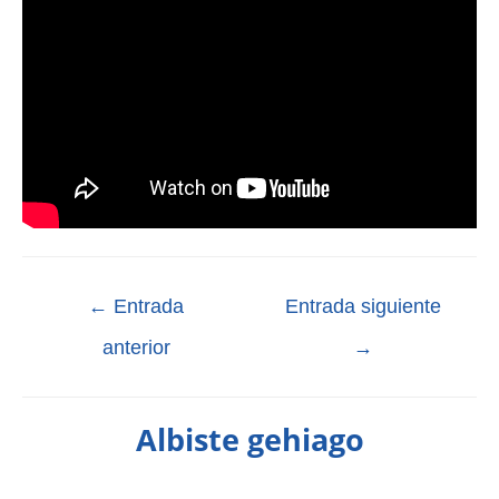
←
Entrada
Entrada siguiente
anterior
→
Albiste gehiago