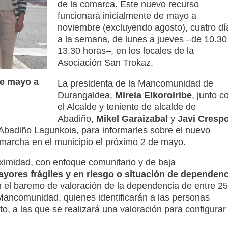
de la comarca. Este nuevo recurso
funcionará inicialmente de mayo a
noviembre (excluyendo agosto), cuatro dí
a la semana, de lunes a jueves –de
10.30
13.30 horas–
, en los locales de la
Asociación San Trokaz.
de mayo a
La presidenta de la Mancomunidad de
Durangaldea,
Mireia Elkoroiribe
, junto c
el Alcalde y teniente de alcalde de
Abadiño,
Mikel Garaizabal
y
Javi Cresp
badiño Lagunkoia, para informarles sobre el nuevo
marcha en el municipio el próximo 2 de mayo.
oximidad, con enfoque comunitario y de baja
ayores frágiles y en riesgo o situación de dependenc
 el baremo de valoración de la dependencia de entre 25
a Mancomunidad, quienes identificarán a las personas
o, a las que se realizará una valoración para configurar