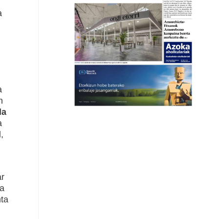
a
a
n
la
a
,
ar
 a
nta