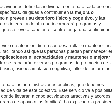
 actividades definidas individualmente para cada person
pecíficas, dirigidas a contribuir en la
mejora o
mo a
prevenir su deterioro físico y cognitivo, y las
je es integral y de ahí que incorporará programas y
o que se lleve a cabo en el centro tenga una continuidad
ervicio de atención diurna son desarrollar o mantener un
o
, facilitando así que las personas puedan permanecer e
omplicaciones e incapacidades
y
mantener o mejorar 
ntro se trabajarán diversos programas de promoción de l
física, psicoestimulación cognitiva, taller de lectura fácil
eto para las administraciones públicas, que debemos
d de vida de este colectivo. Este servicio va a posibilit
 donde llevarán a cabo actividades atractivas y acordes
grama de apoyo a las familias”,
ha explicado la preside