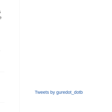
s
e
o
Tweets by guredot_dotb