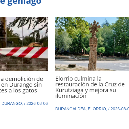
te gehiago
Elorrio culmina la
la demolición de
restauración de la Cruz de
 en Durango sin
Kurutziaga y mejora su
tes a los gatos
iluminación
,
DURANGO
,
/
2026-08-06
DURANGALDEA
,
ELORRIO
,
/
2026-08-