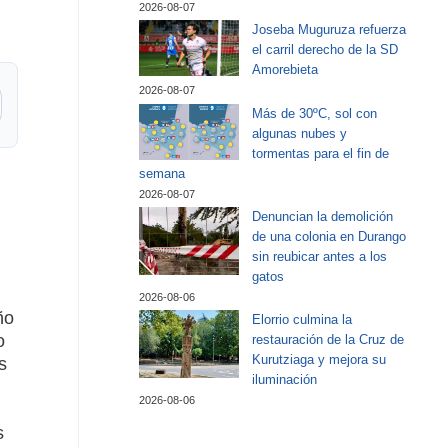
2026-08-07
Joseba Muguruza refuerza
el carril derecho de la SD
Amorebieta
2026-08-07
Más de 30ºC, sol con
algunas nubes y
tormentas para el fin de
semana
2026-08-07
Denuncian la demolición
de una colonia en Durango
sin reubicar antes a los
gatos
2026-08-06
ño
Elorrio culmina la
o
restauración de la Cruz de
Kurutziaga y mejora su
s
iluminación
2026-08-06
s