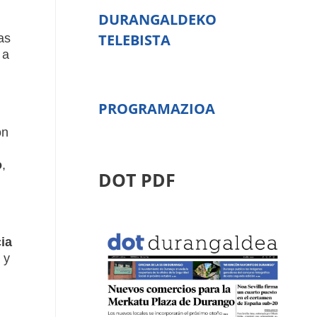
DURANGALDEKO
TELEBISTA
as
 a
PROGRAMAZIOA
on
o
,
DOT PDF
ia
 y