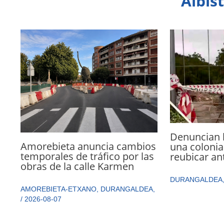
Albis
Denuncian 
Amorebieta anuncia cambios
una colonia
temporales de tráfico por las
reubicar an
obras de la calle Karmen
DURANGALDEA
AMOREBIETA-ETXANO
,
DURANGALDEA
,
/
2026-08-07