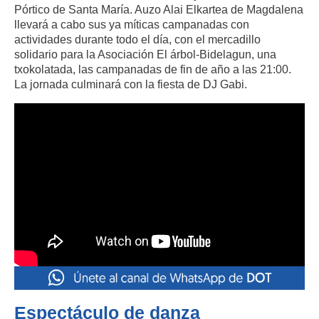
Pórtico de Santa María. Auzo Alai Elkartea de Magdalena
llevará a cabo sus ya míticas campanadas con
actividades durante todo el día, con el mercadillo
solidario para la Asociación El árbol-Bidelagun, una
txokolatada, las campanadas de fin de año a las 21:00.
La jornada culminará con la fiesta de DJ Gabi.
Espectáculo de danza