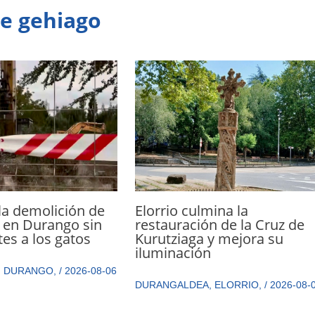
te gehiago
Elorrio culmina la
la demolición de
restauración de la Cruz de
 en Durango sin
Kurutziaga y mejora su
tes a los gatos
iluminación
,
DURANGO
,
/
2026-08-06
DURANGALDEA
,
ELORRIO
,
/
2026-08-