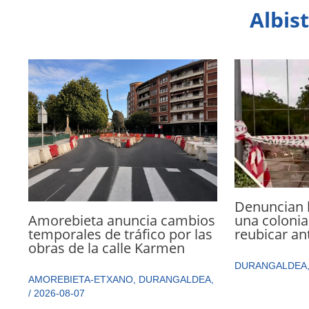
Albis
Denuncian 
Amorebieta anuncia cambios
una colonia
temporales de tráfico por las
reubicar an
obras de la calle Karmen
DURANGALDEA
AMOREBIETA-ETXANO
,
DURANGALDEA
,
/
2026-08-07