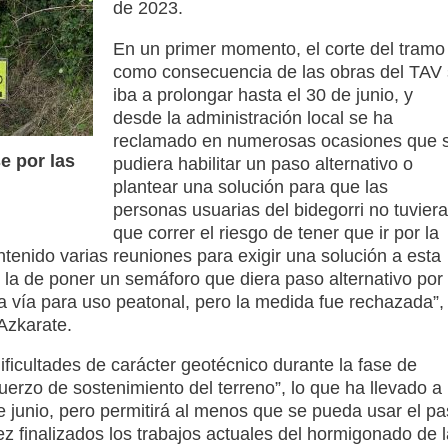
de 2023.
En un primer momento, el corte del tramo
como consecuencia de las obras del TAV
iba a prolongar hasta el 30 de junio, y
desde la administración local se ha
reclamado en numerosas ocasiones que 
se por las
pudiera habilitar un paso alternativo o
plantear una solución para que las
personas usuarias del bidegorri no tuvier
que correr el riesgo de tener que ir por la
tenido varias reuniones para exigir una solución a esta
 la de poner un semáforo que diera paso alternativo por
ra vía para uso peatonal, pero la medida fue rechazada”,
Azkarate.
ficultades de carácter geotécnico durante la fase de
uerzo de sostenimiento del terreno”, lo que ha llevado a
0 de junio, pero permitirá al menos que se pueda usar el p
ez finalizados los trabajos actuales del hormigonado de l