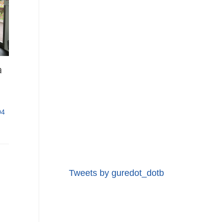
a
04
Tweets by guredot_dotb