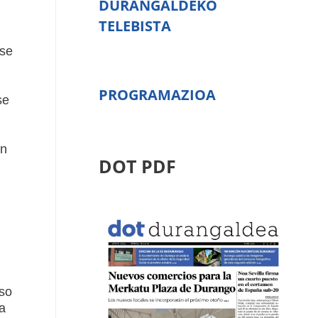
DURANGALDEKO
TELEBISTA
 se
PROGRAMAZIOA
se
an
DOT PDF
aso
a