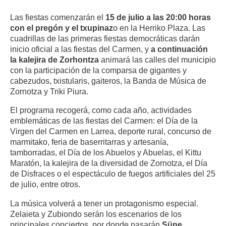
Las fiestas comenzarán el
15 de julio a las 20:00 horas
con el pregón y el txupinaz
o en la Herriko Plaza. Las
cuadrillas de las primeras fiestas democráticas darán
inicio oficial a las fiestas del Carmen, y
a continuación
la kalejira de Zorhontza
animará las calles del municipio
con la participación de la comparsa de gigantes y
cabezudos, txistularis, gaiteros, la Banda de Música de
Zornotza y Triki Piura.
El programa recogerá, como cada año, actividades
emblemáticas de las fiestas del Carmen: el Día de la
Virgen del Carmen en Larrea, deporte rural, concurso de
marmitako, feria de baserritarras y artesanía,
tamborradas, el Día de los Abuelos y Abuelas, el Kittu
Maratón, la kalejira de la diversidad de Zornotza, el Día
de Disfraces o el espectáculo de fuegos artificiales del 25
de julio, entre otros.
La música volverá a tener un protagonismo especial.
Zelaieta y Zubiondo serán los escenarios de los
principales conciertos, por donde pasarán
Süne,