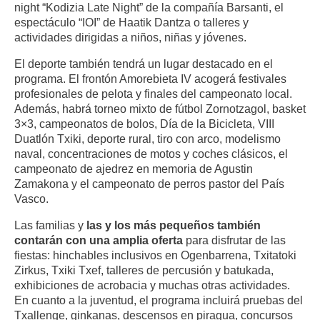
night “Kodizia Late Night” de la compañía Barsanti, el
espectáculo “IOI” de Haatik Dantza o talleres y
actividades dirigidas a niños, niñas y jóvenes.
El deporte también tendrá un lugar destacado en el
programa. El frontón Amorebieta IV acogerá festivales
profesionales de pelota y finales del campeonato local.
Además, habrá torneo mixto de fútbol Zornotzagol, basket
3×3, campeonatos de bolos, Día de la Bicicleta, VIII
Duatlón Txiki, deporte rural, tiro con arco, modelismo
naval, concentraciones de motos y coches clásicos, el
campeonato de ajedrez en memoria de Agustin
Zamakona y el campeonato de perros pastor del País
Vasco.
Las familias y
las y los más pequeños también
contarán con una amplia oferta
para disfrutar de las
fiestas: hinchables inclusivos en Ogenbarrena, Txitatoki
Zirkus, Txiki Txef, talleres de percusión y batukada,
exhibiciones de acrobacia y muchas otras actividades.
En cuanto a la juventud, el programa incluirá pruebas del
Txallenge, ginkanas, descensos en piragua, concursos