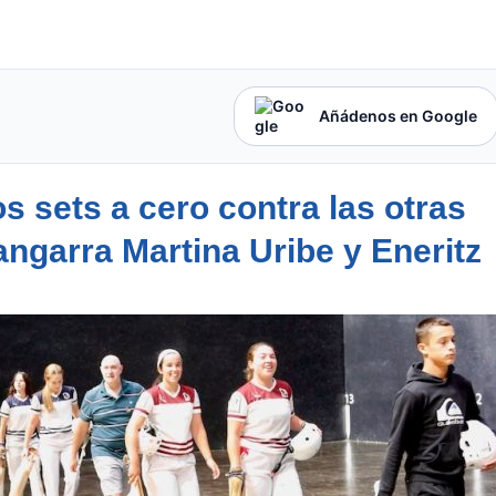
Añádenos en Google
 sets a cero contra las otras
ngarra Martina Uribe y Eneritz