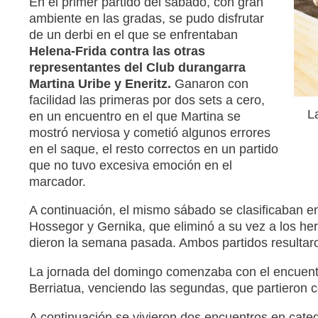
En el primer partido del sábado, con gran
ambiente en las gradas, se pudo disfrutar
de un derbi en el que se enfrentaban
Helena-Frida contra las otras
representantes del Club durangarra
Martina Uribe y Eneritz.
Ganaron con
facilidad las primeras por dos sets a cero,
L
en un encuentro en el que Martina se
mostró nerviosa y cometió algunos errores
en el saque, el resto correctos en un partido
que no tuvo excesiva emoción en el
marcador.
A continuación, el mismo sábado se clasificaban e
Hossegor y Gernika, que eliminó a su vez a los h
dieron la semana pasada. Ambos partidos resultaro
La jornada del domingo comenzaba con el encuentr
Berriatua, venciendo las segundas, que partieron c
A continuación se vivieron dos encuentros en cate