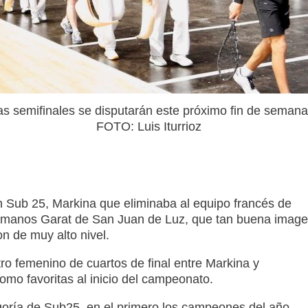
as semifinales se disputarán este próximo fin de semana
FOTO: Luis Iturrioz
n Sub 25, Markina que eliminaba al equipo francés de
ermanos Garat de San Juan de Luz, que tan buena imag
n de muy alto nivel.
o femenino de cuartos de final entre Markina y
omo favoritas al inicio del campeonato.
goría de Sub25, en el primero los campeones del año