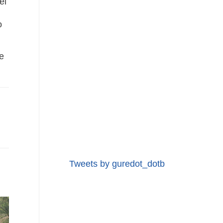
el
o
e
Tweets by guredot_dotb