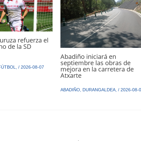
ruza refuerza el
cho de la SD
a
Abadiño iniciará en
septiembre las obras de
FÚTBOL
,
/
2026-08-07
mejora en la carretera de
Atxarte
ABADIÑO
,
DURANGALDEA
,
/
2026-08-