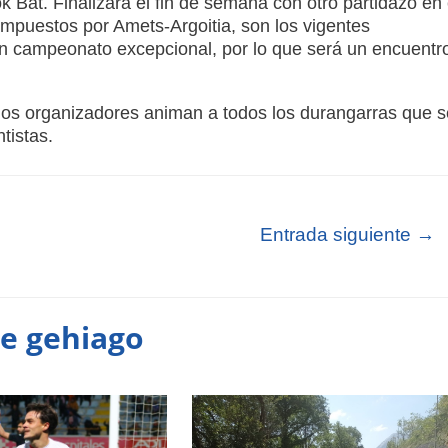
 Bat. Finalizará el fin de semana con otro partidazo en 
ompuestos por Amets-Argoitia, son los vigentes
n campeonato excepcional, por lo que será un encuentr
los organizadores animan a todos los durangarras que s
tistas.
Entrada siguiente
→
te gehiago