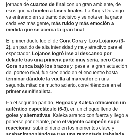
jornada de
cuartos de final
con un gran ambiente, de
esos que ya
huelen a fases finales.
La Kings Durango
va entrando en su tramo decisivo y se nota en la grada:
cada vez más gente,
más ruido y más emoción a
medida que se acerca la gran final.
El primer duelo fue el de
Gora Gora y Los Lojanos (3-
2),
un partido de alta intensidad y muy atractivo para el
espectador.
Lojanos logró irse al descanso por
delante tras una primera parte muy seria, pero Gora
Gora nunca bajó los brazos
y, pese a la gran actuación
del portero rival, fue creciendo en el encuentro hasta
terminar dándole la vuelta al marcador
en una
segunda mitad de mucho acierto, convirtiéndose en el
primer semifinalista.
En el segundo partido,
Hegoak y Kaleka ofrecieron un
auténtico espectáculo (6-3)
, en un choque lleno de
goles y alternativas
. Kaleka arrancó con fuerza y llegó a
ponerse por delante, pero
el vigente campeón supo
reaccionar
, subir el ritmo en los momentos clave y
acabar imponiéndose tras una remontada trabajada,