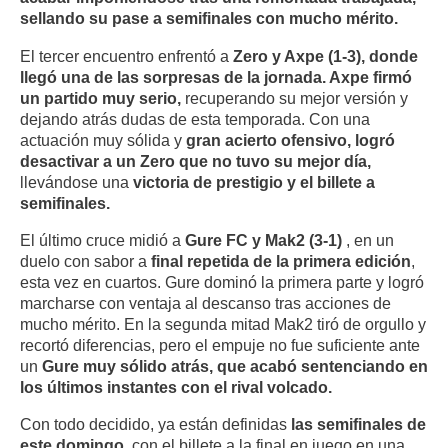
sellando su pase a semifinales con mucho mérito.
El tercer encuentro enfrentó a
Zero y Axpe (1-3), donde
llegó una de las sorpresas de la jornada. Axpe firmó
un partido muy serio,
recuperando su mejor versión y
dejando atrás dudas de esta temporada. Con una
actuación muy sólida y
gran acierto ofensivo, logró
desactivar a un Zero que no tuvo su mejor día,
llevándose una
victoria de prestigio y el billete a
semifinales.
El último cruce midió a
Gure FC y Mak2 (3-1)
, en un
duelo con sabor a
final repetida de la primera edición
,
esta vez en cuartos. Gure dominó la primera parte y logró
marcharse con ventaja al descanso tras acciones de
mucho mérito. En la segunda mitad Mak2 tiró de orgullo y
recortó diferencias, pero el empuje no fue suficiente ante
un
Gure muy sólido atrás, que acabó sentenciando en
los últimos instantes con el rival volcado.
Con todo decidido, ya están definidas
las semifinales de
este domingo,
con el billete a la final en juego en una