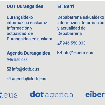
DOT Durangaldea
EI! Berri
Durangaldeko
Debabarrena eskualdeko
informazioa euskaraz.
informazioa. Información
Información y
y actualidad de
actualidad de
Debabarrena
Durangaldea en euskera
946 550 033
info@eiberri.eus
Agenda Durangaldea
946 550 033
info@dotb.eus
agenda@dotb.eus