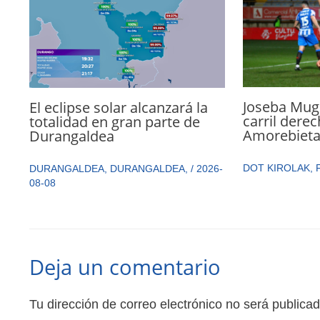
Joseba Mugu
El eclipse solar alcanzará la
carril dere
totalidad en gran parte de
Amorebiet
Durangaldea
DOT KIROLAK
,
DURANGALDEA
,
DURANGALDEA
,
/
2026-
08-08
Deja un comentario
Tu dirección de correo electrónico no será publicad