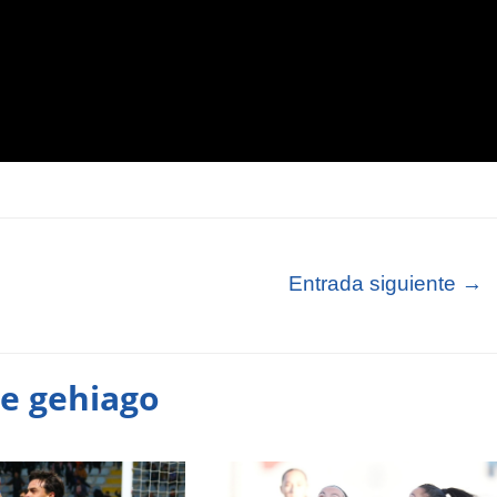
Entrada siguiente
→
te gehiago