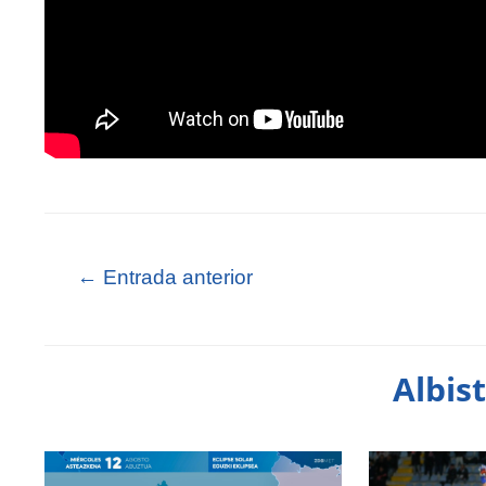
←
Entrada anterior
Albis