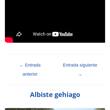
←
Entrada
Entrada siguiente
anterior
→
Albiste gehiago