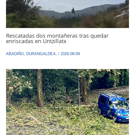
Rescatadas dos montañeras tras quedar
enriscadas en Untzillatx
ABADIÑO
,
DURANGALDEA
,
/
2026-08-09