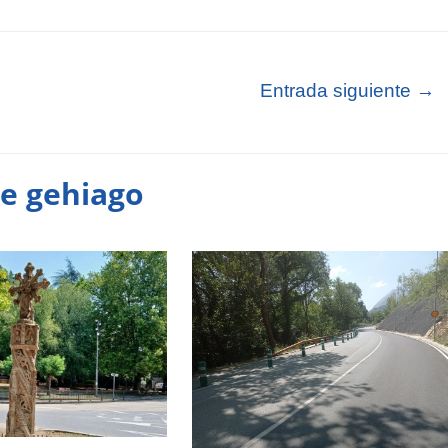
Entrada siguiente
→
te gehiago