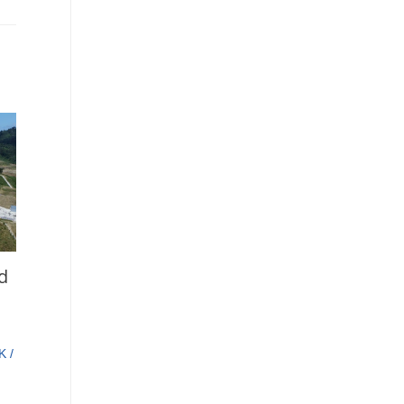
d
K
/