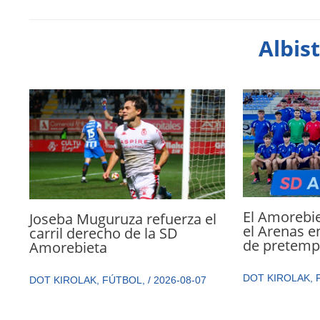
Albis
El Amorebie
Joseba Muguruza refuerza el
el Arenas e
carril derecho de la SD
de pretemp
Amorebieta
DOT KIROLAK
,
DOT KIROLAK
,
FÚTBOL
,
/
2026-08-07