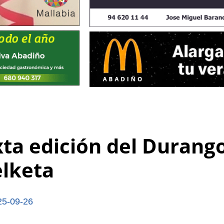
xta edición del Durang
lketa
25-09-26