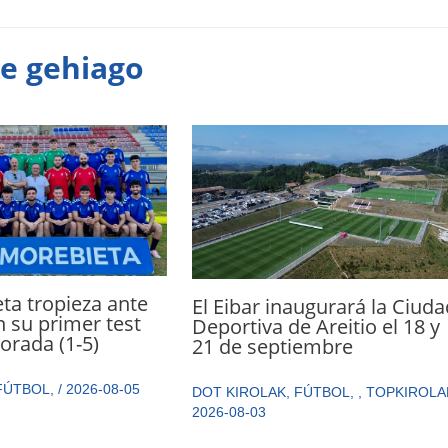
te gehiago
ta tropieza ante
El Eibar inaugurará la Ciuda
n su primer test
Deportiva de Areitio el 18 y
orada (1-5)
21 de septiembre
FÚTBOL
,
/
2026-08-05
DOT KIROLAK
,
FÚTBOL
,
,
TOPKIROLA
2026-08-03