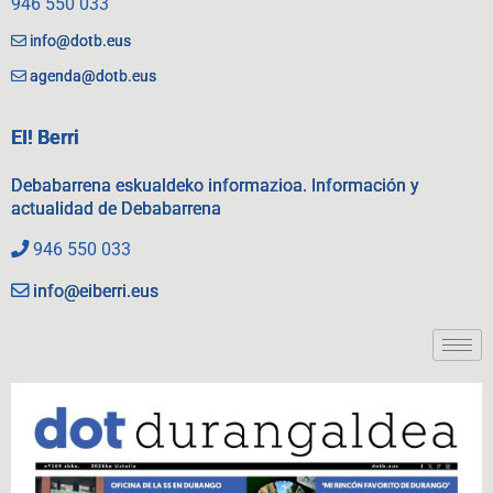
946 550 033
info@dotb.eus
agenda@dotb.eus
EI! Berri
Debabarrena eskualdeko informazioa. Información y
actualidad de Debabarrena
946 550 033
info@eiberri.eus