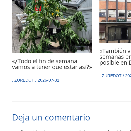
«También va
semanas en
«¿Todo el fin de semana
posible en
vamos a tener que estar así?»
,
ZUREDOT
/
20
,
ZUREDOT
/
2026-07-31
Deja un comentario