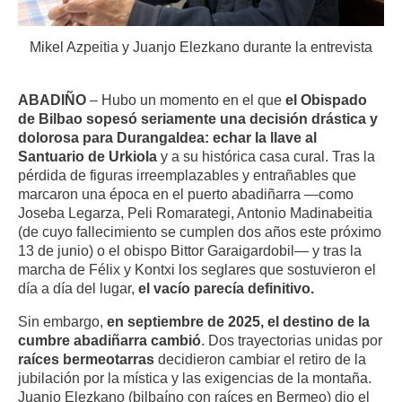
Mikel Azpeitia y Juanjo Elezkano durante la entrevista
ABADIÑO
– Hubo un momento en el que
el Obispado
de Bilbao sopesó seriamente una decisión drástica y
dolorosa para Durangaldea: echar la llave al
Santuario de Urkiola
y a su histórica casa cural. Tras la
pérdida de figuras irreemplazables y entrañables que
marcaron una época en el puerto abadiñarra —como
Joseba Legarza, Peli Romarategi, Antonio Madinabeitia
(de cuyo fallecimiento se cumplen dos años este próximo
13 de junio) o el obispo Bittor Garaigardobil— y tras la
marcha de Félix y Kontxi los seglares que sostuvieron el
día a día del lugar,
el vacío parecía definitivo.
Sin embargo,
en septiembre de 2025, el destino de la
cumbre abadiñarra cambió
. Dos trayectorias unidas por
raíces bermeotarras
decidieron cambiar el retiro de la
jubilación por la mística y las exigencias de la montaña.
Juanjo Elezkano (bilbaíno con raíces en Bermeo) dio el