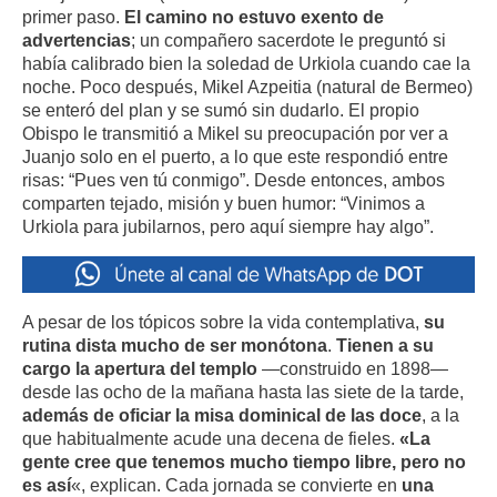
primer paso.
El camino no estuvo exento de
advertencias
; un compañero sacerdote le preguntó si
había calibrado bien la soledad de Urkiola cuando cae la
noche. Poco después, Mikel Azpeitia (natural de Bermeo)
se enteró del plan y se sumó sin dudarlo. El propio
Obispo le transmitió a Mikel su preocupación por ver a
Juanjo solo en el puerto, a lo que este respondió entre
risas: “Pues ven tú conmigo”. Desde entonces, ambos
comparten tejado, misión y buen humor: “Vinimos a
Urkiola para jubilarnos, pero aquí siempre hay algo”.
A pesar de los tópicos sobre la vida contemplativa,
su
rutina dista mucho de ser monótona
.
Tienen a su
cargo la apertura del templo
—construido en 1898—
desde las ocho de la mañana hasta las siete de la tarde,
además de oficiar la misa dominical de las doce
, a la
que habitualmente acude una decena de fieles.
«La
gente cree que tenemos mucho tiempo libre, pero no
es así
«, explican. Cada jornada se convierte en
una