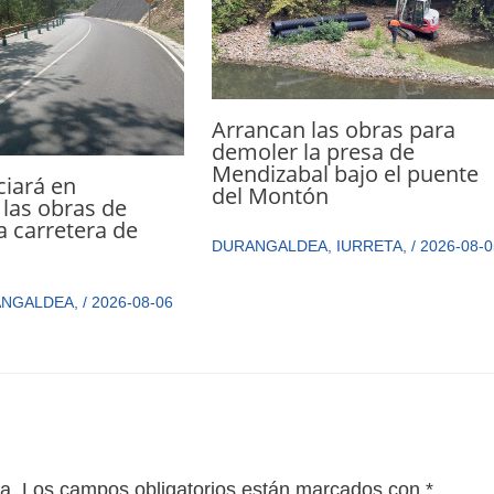
Arrancan las obras para
demoler la presa de
Mendizabal bajo el puente
ciará en
del Montón
las obras de
a carretera de
DURANGALDEA
,
IURRETA
,
/
2026-08-0
ANGALDEA
,
/
2026-08-06
a.
Los campos obligatorios están marcados con
*