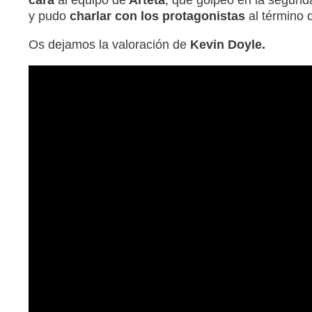
cara
al equipo de
Arteta
, que golpeó en la segunda
y pudo
charlar con los protagonistas
al término 
Os dejamos la valoración de
Kevin Doyle.