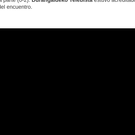
 parte (0-2).
Durangaldeko Telebista
estuvo acreditad
del encuentro.