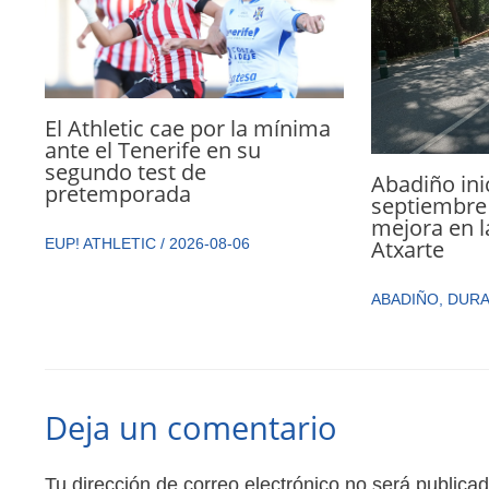
El Athletic cae por la mínima
ante el Tenerife en su
segundo test de
Abadiño ini
pretemporada
septiembre 
mejora en l
Atxarte
EUP! ATHLETIC
/
2026-08-06
ABADIÑO
,
DUR
Deja un comentario
Tu dirección de correo electrónico no será publicad