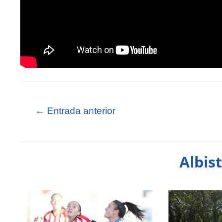
←
Entrada anterior
Albis