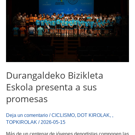
Durangaldeko Bizikleta
Eskola presenta a sus
promesas
Deja un comentario
/
CICLISMO
,
DOT KIROLAK
,
,
TOPKIROLAK
/
2026-05-15
Más de un centenar de jóvenes deportistas componen las