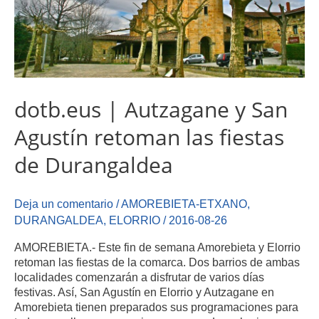
dotb.eus | Autzagane y San
Agustín retoman las fiestas
de Durangaldea
Deja un comentario
/
AMOREBIETA-ETXANO
,
DURANGALDEA
,
ELORRIO
/
2016-08-26
AMOREBIETA.- Este fin de semana Amorebieta y Elorrio
retoman las fiestas de la comarca. Dos barrios de ambas
localidades comenzarán a disfrutar de varios días
festivas. Así, San Agustín en Elorrio y Autzagane en
Amorebieta tienen preparados sus programaciones para