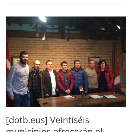
[dotb.eus] Veintiséis
municipios ofrecerán el