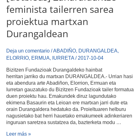
feminista tailerren sarea
proiektua martxan
Durangaldean
Deja un comentario
/
ABADIÑO
,
DURANGALDEA
,
ELORRIO
,
ERMUA
,
IURRETA
/
2017-10-04
Bizitzen Fundazioak Durangaldeko hainbat
herritan jarriko du martxan DURANGALDEA.- Urrian hasi
eta abendura arte Abadiñon, Elorrion, Ermuan eta
Iurretan gauzatuko du Bizitzen Fundazioak tailer formatua
duen proiektu hau. Emakundek diruz lagundutako
ekimena Basaurin eta Leioan ere martxan jarri dute eta
orain Durangaldera hedatuko da. Proieltuaren helburu
nagusietako bat herri hauetako emakumeek adinkeriaren
inguruan saretzea sustatzea da, bazterketa modu …
Leer más »