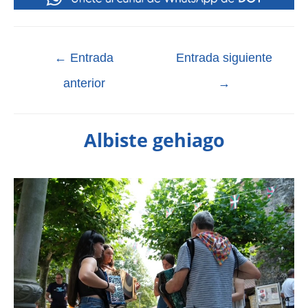
←
Entrada
Entrada siguiente
anterior
→
Albiste gehiago