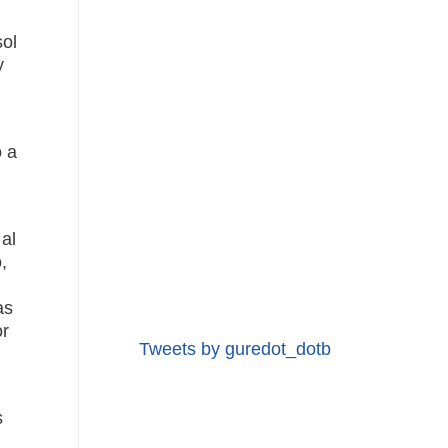
sol
y
o a
al
,
as
or
Tweets by guredot_dotb
s