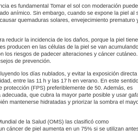
ancia es fundamental Tomar el sol con moderación puede
ado anímico. Sin embargo, cuando se expone la piel al 
en causar quemaduras solares, envejecimiento prematuro 
 reducir la incidencia de los daños, porque la piel tiene
es producen en las células de la piel se van acumuland
on los riesgos de padecer alteraciones y cáncer cutáneo.
sejos de prevención.
luyendo los días nublados, y evitar la exposición directa 
dad, entre las 11 h y las 17 h en verano. En este sentido
de protección (FPS) preferiblemente de 50. Además, es
a adecuada, que cubra la mayor parte posible y usar gaf
bién mantenerse hidratadas y priorizar la sombra el may
undial de la Salud (OMS) las clasificó como
un cáncer de piel aumenta en un 75% si se utilizan ante