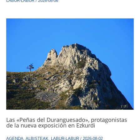
LABUR-LABUR
/
2026-08-06
Las «Peñas del Duranguesado», protagonistas
de la nueva exposición en Ezkurdi
AGENDA
,
ALBISTEAK
,
LABUR-LABUR
/
2026-08-02