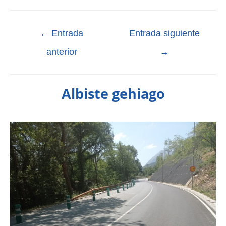
←
Entrada
Entrada siguiente
anterior
→
Albiste gehiago