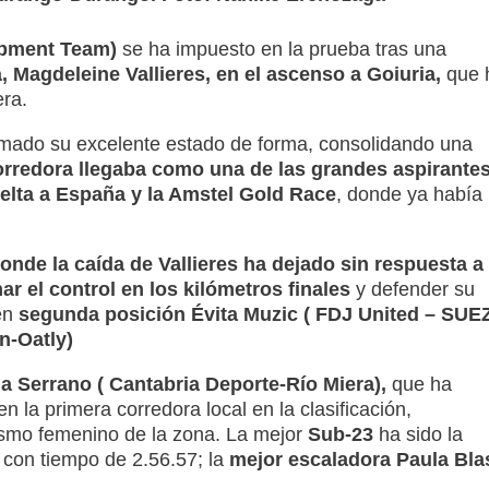
opment Team)
se ha impuesto en la prueba tras una
, Magdeleine Vallieres, en el ascenso a Goiuria,
que 
era.
rmado su excelente estado de forma, consolidando una
rredora llegaba como una de las grandes aspirante
Vuelta a España y la Amstel Gold Race
, donde ya había
onde la caída de Vallieres ha dejado sin respuesta a
ar el control en los kilómetros finales
y defender su
en
segunda posición Évita Muzic ( FDJ United – SUE
n-Oatly)
la Serrano ( Cantabria Deporte-Río Miera),
que ha
 la primera corredora local en la clasificación,
ismo femenino de la zona. La mejor
Sub-23
ha sido la
con tiempo de 2.56.57; la
mejor escaladora Paula Bla