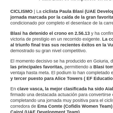
CICLISMO
| La
ciclista Paula Blasi (UAE Devel
jornada marcada por la caída de la gran favorita
condicionado por completo el desenlace de la carr
Blasi ha detenido el crono en 2.56.13
y ha confi
victoria de prestigio en un recorrido exigente.
La co
al triunfo final tras sus recientes éxitos en la 
demostrado su gran nivel competitivo.
El momento decisivo se ha producido en Goiuria, d
las principales favoritas,
permitiendo a
Blasi tom
ventaja hasta meta. El podium lo han completado 
y tercer puesto para Alice Towers ( EF Educatio
En
clave vasca, la mejor clasificada ha sido Aia
firmado una destacada actuación para convertirse en
completando una jornada muy positiva para el cicl
corredora de
Ema Comte (Cofidis Women Team)
Cairol
(UAE Development Team)