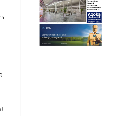
ha
s
Z)
si