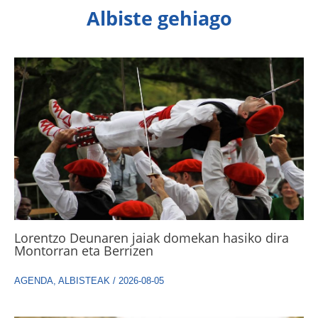
Albiste gehiago
Lorentzo Deunaren jaiak domekan hasiko dira
Montorran eta Berrizen
AGENDA
,
ALBISTEAK
/
2026-08-05