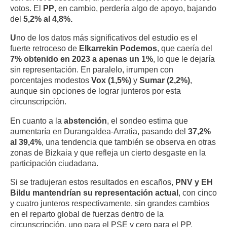
votos. El
PP
, en cambio, perdería algo de apoyo, bajando
del
5,2% al 4,8%.
U
no de los datos más significativos del estudio es el
fuerte retroceso de
Elkarrekin Podemos
, que caería del
7% obtenido en 2023 a apenas un 1%
, lo que le dejaría
sin representación. En paralelo, irrumpen con
porcentajes modestos
Vox (1,5%)
y
Sumar (2,2%)
,
aunque sin opciones de lograr junteros por esta
circunscripción.
En cuanto a la
abstención
, el sondeo estima que
aumentaría en Durangaldea-Arratia, pasando del
37,2%
al 39,4%
, una tendencia que también se observa en otras
zonas de Bizkaia y que refleja un cierto desgaste en la
participación ciudadana.
Si se tradujeran estos resultados en escaños,
PNV y EH
Bildu mantendrían su representación actual
, con cinco
y cuatro junteros respectivamente, sin grandes cambios
en el reparto global de fuerzas dentro de la
circunscripción, uno para el PSE y cero para el PP.