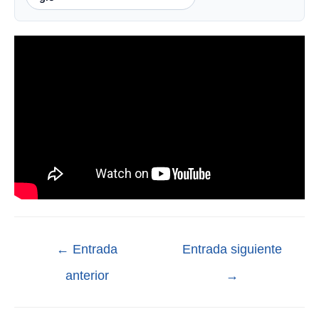
←
Entrada
Entrada siguiente
anterior
→