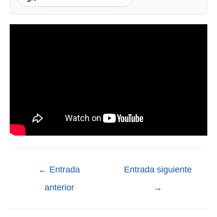
←
Entrada
Entrada siguiente
anterior
→