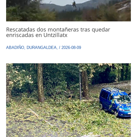
Rescatadas dos montañeras tras quedar
enriscadas en Untzillatx
ABADIÑO
,
DURANGALDEA
,
/
2026-08-09