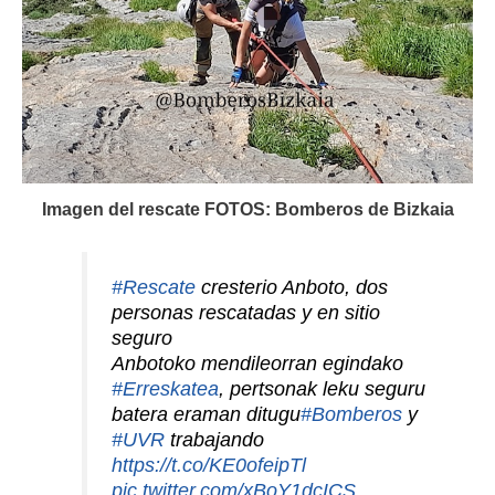
Imagen del rescate FOTOS: Bomberos de Bizkaia
#Rescate
cresterio Anboto, dos
personas rescatadas y en sitio
seguro
Anbotoko mendileorran egindako
#Erreskatea
, pertsonak leku seguru
batera eraman ditugu
#Bomberos
y
#UVR
trabajando
https://t.co/KE0ofeipTl
pic.twitter.com/xBoY1dcICS